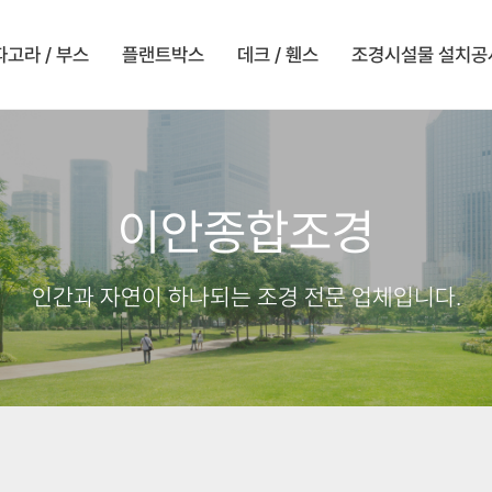
파고라 / 부스
플랜트박스
데크 / 휀스
조경시설물 설치공
이안종합조경
인간과 자연이 하나되는 조경 전문 업체입니다.