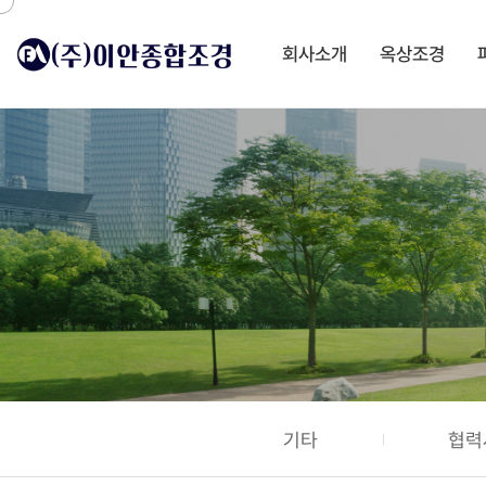
회사소개
옥상조경
기타
협력