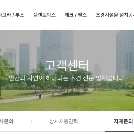
파고라 / 부스
플랜트박스
데크 / 휀스
조경시설물 설치공
고객센터
인간과 자연이 하나되는 조경 전문 업체입니다.
사문의
상시채용인력
자재문의