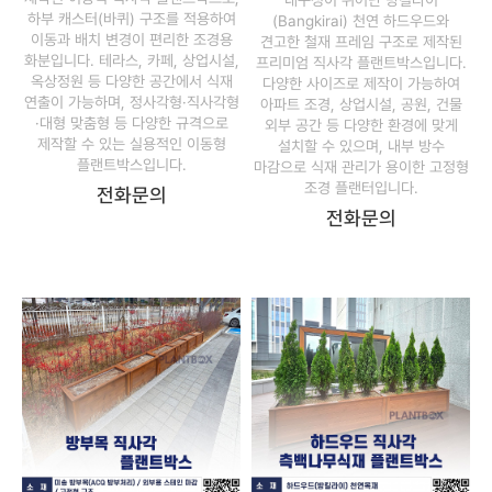
내구성이 뛰어난 방킬라이
하부 캐스터(바퀴) 구조를 적용하여
(Bangkirai) 천연 하드우드와
이동과 배치 변경이 편리한 조경용
견고한 철재 프레임 구조로 제작된
화분입니다. 테라스, 카페, 상업시설,
프리미엄 직사각 플랜트박스입니다.
옥상정원 등 다양한 공간에서 식재
다양한 사이즈로 제작이 가능하여
연출이 가능하며, 정사각형·직사각형
아파트 조경, 상업시설, 공원, 건물
·대형 맞춤형 등 다양한 규격으로
외부 공간 등 다양한 환경에 맞게
제작할 수 있는 실용적인 이동형
설치할 수 있으며, 내부 방수
플랜트박스입니다.
마감으로 식재 관리가 용이한 고정형
조경 플랜터입니다.
전화문의
전화문의