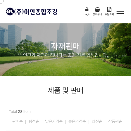
Login
장바구니
주문조회
자재판매
인간과 자연이 하나되는 조경 전문 업체입니다.
제품 및 판매
Total
28
item
판매순
평점순
낮은가격순
높은가격순
최신순
상품평순