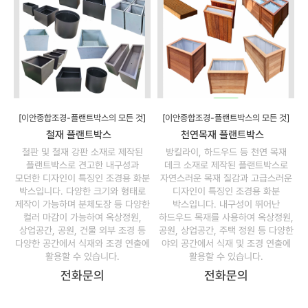
[이안종합조경-플랜트박스의 모든 것]
[이안종합조경-플랜트박스의 모든 것]
철재 플랜트박스
천연목재 플랜트박스
철판 및 철재 강판 소재로 제작된
방킬라이, 하드우드 등 천연 목재
플랜트박스로 견고한 내구성과
데크 소재로 제작된 플랜트박스로
모던한 디자인이 특징인 조경용 화분
자연스러운 목재 질감과 고급스러운
박스입니다. 다양한 크기와 형태로
디자인이 특징인 조경용 화분
제작이 가능하며 분체도장 등 다양한
박스입니다. 내구성이 뛰어난
컬러 마감이 가능하여 옥상정원,
하드우드 목재를 사용하여 옥상정원,
상업공간, 공원, 건물 외부 조경 등
공원, 상업공간, 주택 정원 등 다양한
다양한 공간에서 식재와 조경 연출에
야외 공간에서 식재 및 조경 연출에
활용할 수 있습니다.
활용할 수 있습니다.
전화문의
전화문의