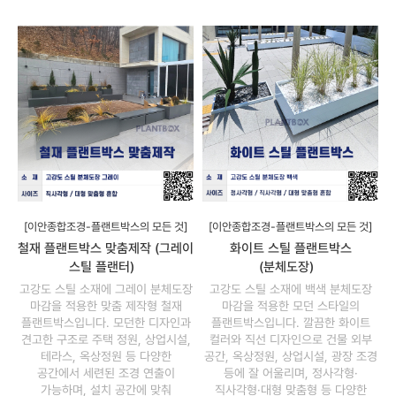
[이안종합조경-플랜트박스의 모든 것]
[이안종합조경-플랜트박스의 모든 것]
철재 플랜트박스 맞춤제작 (그레이
화이트 스틸 플랜트박스
스틸 플랜터)
(분체도장)
고강도 스틸 소재에 그레이 분체도장
고강도 스틸 소재에 백색 분체도장
마감을 적용한 맞춤 제작형 철재
마감을 적용한 모던 스타일의
플랜트박스입니다. 모던한 디자인과
플랜트박스입니다. 깔끔한 화이트
견고한 구조로 주택 정원, 상업시설,
컬러와 직선 디자인으로 건물 외부
테라스, 옥상정원 등 다양한
공간, 옥상정원, 상업시설, 광장 조경
공간에서 세련된 조경 연출이
등에 잘 어울리며, 정사각형·
가능하며, 설치 공간에 맞춰
직사각형·대형 맞춤형 등 다양한