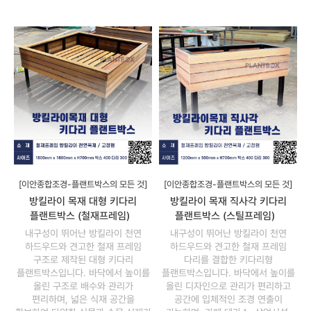
[이안종합조경-플랜트박스의 모든 것]
[이안종합조경-플랜트박스의 모든 것]
방킬라이 목재 대형 키다리
방킬라이 목재 직사각 키다리
플랜트박스 (철재프레임)
플랜트박스 (스틸프레임)
내구성이 뛰어난 방킬라이 천연
내구성이 뛰어난 방킬라이 천연
하드우드와 견고한 철재 프레임
하드우드와 견고한 철재 프레임
구조로 제작된 대형 키다리
다리를 결합한 키다리형
플랜트박스입니다. 바닥에서 높이를
플랜트박스입니다. 바닥에서 높이를
올린 구조로 배수와 관리가
올린 디자인으로 관리가 편리하고
편리하며, 넓은 식재 공간을
공간에 입체적인 조경 연출이