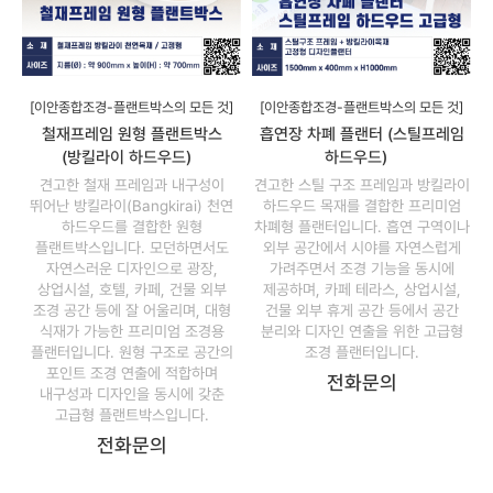
[이안종합조경-플랜트박스의 모든 것]
[이안종합조경-플랜트박스의 모든 것]
철재프레임 원형 플랜트박스
흡연장 차폐 플랜터 (스틸프레임
(방킬라이 하드우드)
하드우드)
견고한 철재 프레임과 내구성이
견고한 스틸 구조 프레임과 방킬라이
뛰어난 방킬라이(Bangkirai) 천연
하드우드 목재를 결합한 프리미엄
하드우드를 결합한 원형
차폐형 플랜터입니다. 흡연 구역이나
플랜트박스입니다. 모던하면서도
외부 공간에서 시야를 자연스럽게
자연스러운 디자인으로 광장,
가려주면서 조경 기능을 동시에
상업시설, 호텔, 카페, 건물 외부
제공하며, 카페 테라스, 상업시설,
조경 공간 등에 잘 어울리며, 대형
건물 외부 휴게 공간 등에서 공간
식재가 가능한 프리미엄 조경용
분리와 디자인 연출을 위한 고급형
플랜터입니다. 원형 구조로 공간의
조경 플랜터입니다.
포인트 조경 연출에 적합하며
전화문의
내구성과 디자인을 동시에 갖춘
고급형 플랜트박스입니다.
전화문의