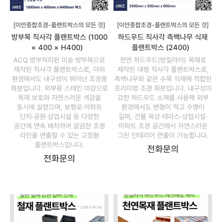
[이안종합조경-플랜트박스의 모든 것]
[이안종합조경-플랜트박스의 모든 것]
방부목 직사각 플랜트박스 (1000
하드우드 직사각 측백나무 식재
× 400 × H400)
플랜트박스 (2400)
ACQ 방부처리된 미송 방부목으로
천연 하드우드(방킬라이) 목재로
제작된 직사각 플랜트박스로, 야외
제작된 대형 직사각 플랜트박스로,
환경에서도 내구성이 뛰어난 조경용
측백나무와 같은 수목 식재에 적합한
화분입니다. 외부용 스테인 마감으로
프리미엄 조경 화분입니다. 내구성이
목재 보호와 자연스러운 색감을
강한 하드우드 소재를 사용해 외부
동시에 살렸으며, 보행로·아파트
환경에서도 변형이 적고 수명이
단지·공원·상업시설 등 다양한
길며, 건물 옥상·테라스·상업시설·
공간에 연속 배치하여 깔끔한 조경
아파트 조경 공간에서 자연스러운
라인을 연출할 수 있는 고정형
그린 인테리어 연출이 가능합니다.
플랜트박스입니다.
전화문의
전화문의