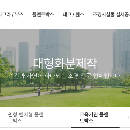
파고라 / 부스
플랜트박스
데크 / 휀스
조경시설물 설치공
대형화분제작
인간과 자연이 하나되는 조경 전문 업체입니다.
원형,벤치형 플랜
교육기관 플랜
트박스
트박스