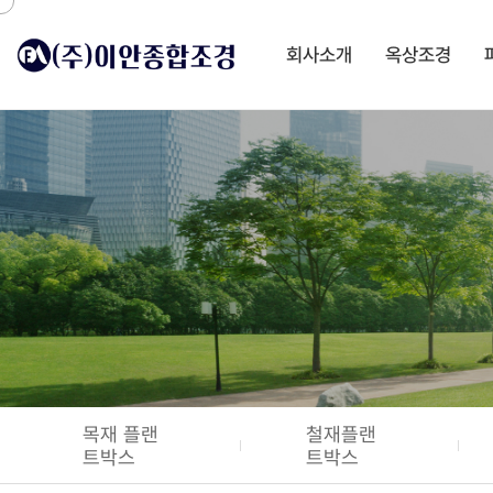
회사소개
옥상조경
목재 플랜
철재플랜
트박스
트박스