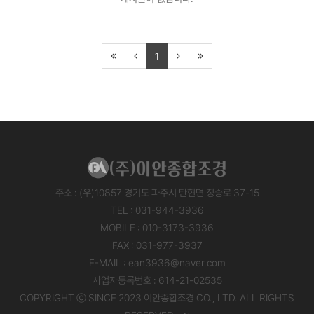
교육기관 플랜트박스
플랜터화단 제작
1
색상표 및 부자재 안내
주소 : (우)10857 경기도 파주시 탄현면 정승로 37-15
TEL : 031-944-3936
MOBILE : 010-3173-3936
FAX : 031-977-3937
E-MAIL : ean3936@naver.com
사업자등록번호 : 614-21-02535
COPYRIGHT ⓒ SINCE 2023 이안종합조경 CO., LTD. ALL RIGHTS