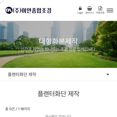
Login
장바구니
주문조회
대형화분제작
인간과 자연이 하나되는 조경 전문 업체입니다.
플랜터화단 제작
목재 플랜트박스
플랜터화단 제작
철재플랜트박스
원형,벤치형 플랜트박스
총 0건
/ 1 페이지
게시물이 없습니다.