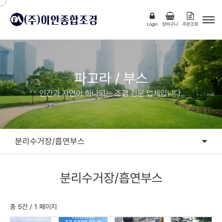
Login
장바구니
주문조회
파고라 / 부스
인간과 자연이 하나되는 조경 전문 업체입니다.
분리수거장/흡연부스
디자인파고라
분리수거장/흡연부스
시스템파고라
분리수거장/흡연부스
총 5건
/ 1 페이지