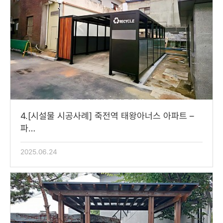
4.[시설물 시공사례] 죽전역 태왕아너스 아파트 –
파…
2025.06.24