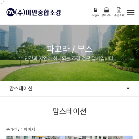
Login
장바구니
주문조회
파고라 / 부스
인간과 자연이 하나되는 조경 전문 업체입니다.
맘스테이션
디자인파고라
맘스테이션
시스템파고라
분리수거장/흡연부스
총 1건
/ 1 페이지