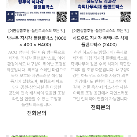
[이안종합조경-플랜트박스의 모든 것]
[이안종합조경-플랜트박스의 모든 것]
방부목 직사각 플랜트박스 (1000
하드우드 직사각 측백나무 식재
× 400 × H400)
플랜트박스 (2400)
ACQ 방부처리된 미송 방부목으로
천연 하드우드(방킬라이) 목재로
제작된 직사각 플랜트박스로, 야외
제작된 대형 직사각 플랜트박스로,
환경에서도 내구성이 뛰어난 조경용
측백나무와 같은 수목 식재에 적합한
화분입니다. 외부용 스테인 마감으로
프리미엄 조경 화분입니다. 내구성이
목재 보호와 자연스러운 색감을
강한 하드우드 소재를 사용해 외부
동시에 살렸으며, 보행로·아파트
환경에서도 변형이 적고 수명이
단지·공원·상업시설 등 다양한
길며, 건물 옥상·테라스·상업시설·
공간에 연속 배치하여 깔끔한 조경
아파트 조경 공간에서 자연스러운
라인을 연출할 수 있는 고정형
그린 인테리어 연출이 가능합니다.
플랜트박스입니다.
전화문의
전화문의