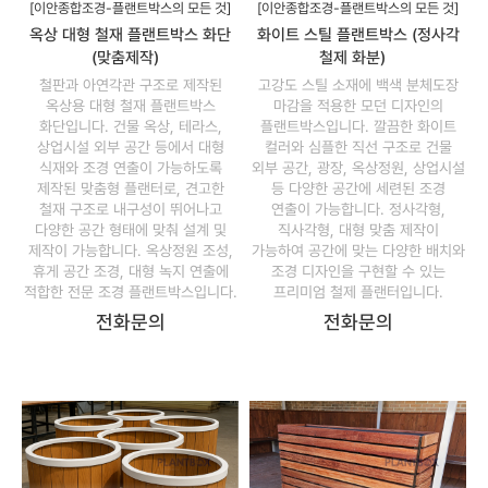
[이안종합조경-플랜트박스의 모든 것]
[이안종합조경-플랜트박스의 모든 것]
옥상 대형 철재 플랜트박스 화단
화이트 스틸 플랜트박스 (정사각
(맞춤제작)
철제 화분)
철판과 아연각관 구조로 제작된
고강도 스틸 소재에 백색 분체도장
옥상용 대형 철재 플랜트박스
마감을 적용한 모던 디자인의
화단입니다. 건물 옥상, 테라스,
플랜트박스입니다. 깔끔한 화이트
상업시설 외부 공간 등에서 대형
컬러와 심플한 직선 구조로 건물
식재와 조경 연출이 가능하도록
외부 공간, 광장, 옥상정원, 상업시설
제작된 맞춤형 플랜터로, 견고한
등 다양한 공간에 세련된 조경
철재 구조로 내구성이 뛰어나고
연출이 가능합니다. 정사각형,
다양한 공간 형태에 맞춰 설계 및
직사각형, 대형 맞춤 제작이
제작이 가능합니다. 옥상정원 조성,
가능하여 공간에 맞는 다양한 배치와
휴게 공간 조경, 대형 녹지 연출에
조경 디자인을 구현할 수 있는
적합한 전문 조경 플랜트박스입니다.
프리미엄 철제 플랜터입니다.
전화문의
전화문의