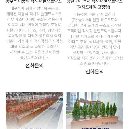
방부목 이동식 직사각 플랜트박스
방킬라이 목재 직사각 플랜트박스
(철재프레임 고정형)
내구성이 뛰어난 방부목 목재로
제작된 이동식 직사각 플랜트박스로,
내구성이 뛰어난 방킬라이
하부 캐스터(바퀴) 구조를 적용하여
(Bangkirai) 천연 하드우드와
이동과 배치 변경이 편리한 조경용
견고한 철재 프레임 구조로 제작된
화분입니다. 테라스, 카페, 상업시설,
프리미엄 직사각 플랜트박스입니다.
옥상정원 등 다양한 공간에서 식재
다양한 사이즈로 제작이 가능하여
연출이 가능하며, 정사각형·직사각형
아파트 조경, 상업시설, 공원, 건물
·대형 맞춤형 등 다양한 규격으로
외부 공간 등 다양한 환경에 맞게
제작할 수 있는 실용적인 이동형
설치할 수 있으며, 내부 방수
플랜트박스입니다.
마감으로 식재 관리가 용이한 고정형
조경 플랜터입니다.
전화문의
전화문의