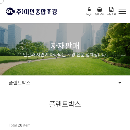
Login
장바구니
주문조회
자재판매
인간과 자연이 하나되는 조경 전문 업체입니다.
플랜트박스
플랜트박스
플랜트박스
Total
28
item