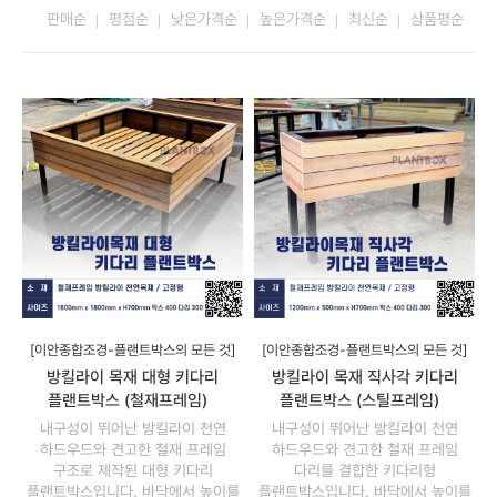
판매순
평점순
낮은가격순
높은가격순
최신순
상품평순
[이안종합조경-플랜트박스의 모든 것]
[이안종합조경-플랜트박스의 모든 것]
방킬라이 목재 대형 키다리
방킬라이 목재 직사각 키다리
플랜트박스 (철재프레임)
플랜트박스 (스틸프레임)
내구성이 뛰어난 방킬라이 천연
내구성이 뛰어난 방킬라이 천연
하드우드와 견고한 철재 프레임
하드우드와 견고한 철재 프레임
구조로 제작된 대형 키다리
다리를 결합한 키다리형
플랜트박스입니다. 바닥에서 높이를
플랜트박스입니다. 바닥에서 높이를