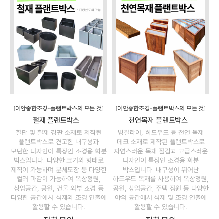
[이안종합조경-플랜트박스의 모든 것]
[이안종합조경-플랜트박스의 모든 것]
철재 플랜트박스
천연목재 플랜트박스
철판 및 철재 강판 소재로 제작된
방킬라이, 하드우드 등 천연 목재
플랜트박스로 견고한 내구성과
데크 소재로 제작된 플랜트박스로
모던한 디자인이 특징인 조경용 화분
자연스러운 목재 질감과 고급스러운
박스입니다. 다양한 크기와 형태로
디자인이 특징인 조경용 화분
제작이 가능하며 분체도장 등 다양한
박스입니다. 내구성이 뛰어난
컬러 마감이 가능하여 옥상정원,
하드우드 목재를 사용하여 옥상정원,
상업공간, 공원, 건물 외부 조경 등
공원, 상업공간, 주택 정원 등 다양한
다양한 공간에서 식재와 조경 연출에
야외 공간에서 식재 및 조경 연출에
활용할 수 있습니다.
활용할 수 있습니다.