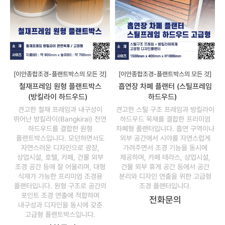
[이안종합조경-플랜트박스의 모든 것]
[이안종합조경-플랜트박스의 모든 것]
철재프레임 원형 플랜트박스
흡연장 차폐 플랜터 (스틸프레임
(방킬라이 하드우드)
하드우드)
견고한 철재 프레임과 내구성이
견고한 스틸 구조 프레임과 방킬라이
뛰어난 방킬라이(Bangkirai) 천연
하드우드 목재를 결합한 프리미엄
하드우드를 결합한 원형
차폐형 플랜터입니다. 흡연 구역이나
플랜트박스입니다. 모던하면서도
외부 공간에서 시야를 자연스럽게
자연스러운 디자인으로 광장,
가려주면서 조경 기능을 동시에
상업시설, 호텔, 카페, 건물 외부
제공하며, 카페 테라스, 상업시설,
조경 공간 등에 잘 어울리며, 대형
건물 외부 휴게 공간 등에서 공간
식재가 가능한 프리미엄 조경용
분리와 디자인 연출을 위한 고급형
플랜터입니다. 원형 구조로 공간의
조경 플랜터입니다.
포인트 조경 연출에 적합하며
전화문의
내구성과 디자인을 동시에 갖춘
고급형 플랜트박스입니다.