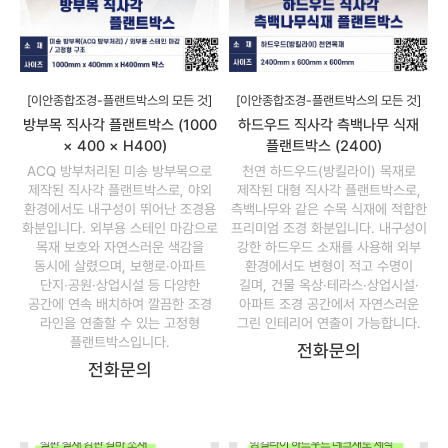
[이안종합조경-플랜트박스의 모든 것]
[이안종합조경-플랜트박스의 모든 것]
방부목 직사각 플랜트박스 (1000
하드우드 직사각 측백나무 식재
× 400 × H400)
플랜트박스 (2400)
ACQ 방부처리된 미송 방부목으로
천연 하드우드(방킬라이) 목재로
제작된 직사각 플랜트박스로, 야외
제작된 대형 직사각 플랜트박스로,
환경에서도 내구성이 뛰어난 조경용
측백나무와 같은 수목 식재에 적합한
화분입니다. 외부용 스테인 마감으로
프리미엄 조경 화분입니다. 내구성이
목재 보호와 자연스러운 색감을
강한 하드우드 소재를 사용해 외부
동시에 살렸으며, 보행로·아파트
환경에서도 변형이 적고 수명이
단지·공원·상업시설 등 다양한
길며, 건물 옥상·테라스·상업시설·
공간에 연속 배치하여 깔끔한 조경
아파트 조경 공간에서 자연스러운
라인을 연출할 수 있는 고정형
그린 인테리어 연출이 가능합니다.
플랜트박스입니다.
전화문의
전화문의