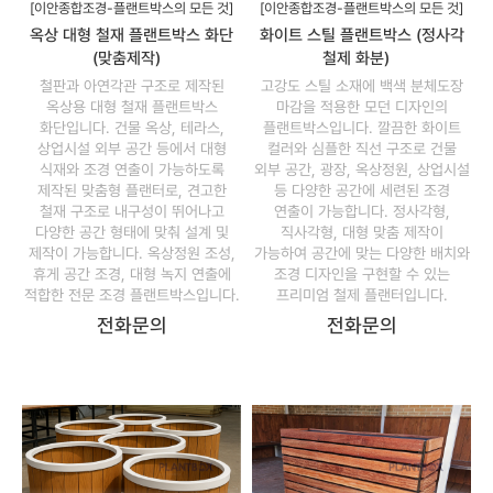
[이안종합조경-플랜트박스의 모든 것]
[이안종합조경-플랜트박스의 모든 것]
옥상 대형 철재 플랜트박스 화단
화이트 스틸 플랜트박스 (정사각
(맞춤제작)
철제 화분)
철판과 아연각관 구조로 제작된
고강도 스틸 소재에 백색 분체도장
옥상용 대형 철재 플랜트박스
마감을 적용한 모던 디자인의
화단입니다. 건물 옥상, 테라스,
플랜트박스입니다. 깔끔한 화이트
상업시설 외부 공간 등에서 대형
컬러와 심플한 직선 구조로 건물
식재와 조경 연출이 가능하도록
외부 공간, 광장, 옥상정원, 상업시설
제작된 맞춤형 플랜터로, 견고한
등 다양한 공간에 세련된 조경
철재 구조로 내구성이 뛰어나고
연출이 가능합니다. 정사각형,
다양한 공간 형태에 맞춰 설계 및
직사각형, 대형 맞춤 제작이
제작이 가능합니다. 옥상정원 조성,
가능하여 공간에 맞는 다양한 배치와
휴게 공간 조경, 대형 녹지 연출에
조경 디자인을 구현할 수 있는
적합한 전문 조경 플랜트박스입니다.
프리미엄 철제 플랜터입니다.
전화문의
전화문의