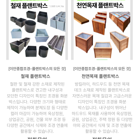
[이안종합조경-플랜트박스의 모든 것]
[이안종합조경-플랜트박스의 모든 것]
철재 플랜트박스
천연목재 플랜트박스
철판 및 철재 강판 소재로 제작된
방킬라이, 하드우드 등 천연 목재
플랜트박스로 견고한 내구성과
데크 소재로 제작된 플랜트박스로
모던한 디자인이 특징인 조경용 화분
자연스러운 목재 질감과 고급스러운
박스입니다. 다양한 크기와 형태로
디자인이 특징인 조경용 화분
제작이 가능하며 분체도장 등 다양한
박스입니다. 내구성이 뛰어난
컬러 마감이 가능하여 옥상정원,
하드우드 목재를 사용하여 옥상정원,
상업공간, 공원, 건물 외부 조경 등
공원, 상업공간, 주택 정원 등 다양한
다양한 공간에서 식재와 조경 연출에
야외 공간에서 식재 및 조경 연출에
활용할 수 있습니다.
활용할 수 있습니다.