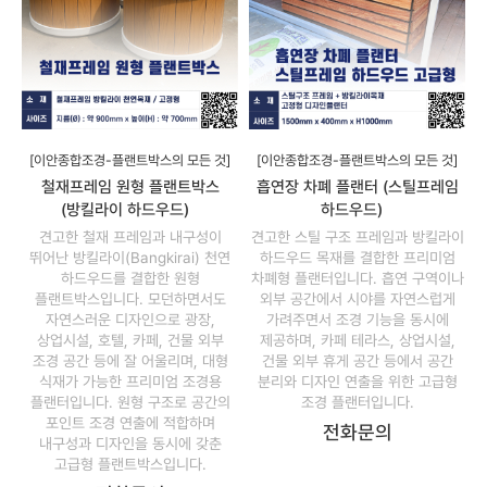
[이안종합조경-플랜트박스의 모든 것]
[이안종합조경-플랜트박스의 모든 것]
철재프레임 원형 플랜트박스
흡연장 차폐 플랜터 (스틸프레임
(방킬라이 하드우드)
하드우드)
견고한 철재 프레임과 내구성이
견고한 스틸 구조 프레임과 방킬라이
뛰어난 방킬라이(Bangkirai) 천연
하드우드 목재를 결합한 프리미엄
하드우드를 결합한 원형
차폐형 플랜터입니다. 흡연 구역이나
플랜트박스입니다. 모던하면서도
외부 공간에서 시야를 자연스럽게
자연스러운 디자인으로 광장,
가려주면서 조경 기능을 동시에
상업시설, 호텔, 카페, 건물 외부
제공하며, 카페 테라스, 상업시설,
조경 공간 등에 잘 어울리며, 대형
건물 외부 휴게 공간 등에서 공간
식재가 가능한 프리미엄 조경용
분리와 디자인 연출을 위한 고급형
플랜터입니다. 원형 구조로 공간의
조경 플랜터입니다.
포인트 조경 연출에 적합하며
전화문의
내구성과 디자인을 동시에 갖춘
고급형 플랜트박스입니다.