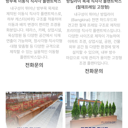
방부목 이동식 직사각 플랜트박스
방킬라이 목재 직사각 플랜트박스
(철재프레임 고정형)
내구성이 뛰어난 방부목 목재로
제작된 이동식 직사각 플랜트박스로,
내구성이 뛰어난 방킬라이
하부 캐스터(바퀴) 구조를 적용하여
(Bangkirai) 천연 하드우드와
이동과 배치 변경이 편리한 조경용
견고한 철재 프레임 구조로 제작된
화분입니다. 테라스, 카페, 상업시설,
프리미엄 직사각 플랜트박스입니다.
옥상정원 등 다양한 공간에서 식재
다양한 사이즈로 제작이 가능하여
연출이 가능하며, 정사각형·직사각형
아파트 조경, 상업시설, 공원, 건물
·대형 맞춤형 등 다양한 규격으로
외부 공간 등 다양한 환경에 맞게
제작할 수 있는 실용적인 이동형
설치할 수 있으며, 내부 방수
플랜트박스입니다.
마감으로 식재 관리가 용이한 고정형
조경 플랜터입니다.
전화문의
전화문의