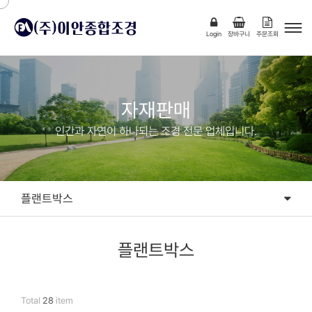
Login
장바구니
주문조회
자재판매
인간과 자연이 하나되는 조경 전문 업체입니다.
플랜트박스
플랜트박스
플랜트박스
Total
28
item