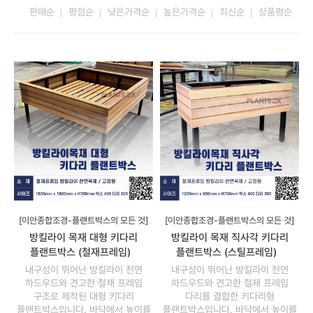
판매순
평점순
낮은가격순
높은가격순
최신순
상품평순
[이안종합조경-플랜트박스의 모든 것]
[이안종합조경-플랜트박스의 모든 것]
방킬라이 목재 대형 키다리
방킬라이 목재 직사각 키다리
플랜트박스 (철재프레임)
플랜트박스 (스틸프레임)
내구성이 뛰어난 방킬라이 천연
내구성이 뛰어난 방킬라이 천연
하드우드와 견고한 철재 프레임
하드우드와 견고한 철재 프레임
구조로 제작된 대형 키다리
다리를 결합한 키다리형
플랜트박스입니다. 바닥에서 높이를
플랜트박스입니다. 바닥에서 높이를